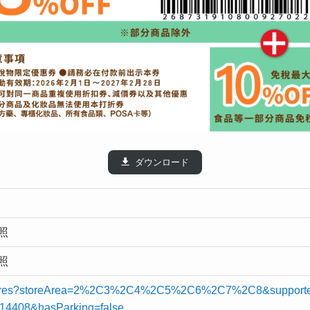
ダウンロード
照
照
p/stores?storeArea=2%2C3%2C4%2C5%2C6%2C7%2C8&support
14408&hasParking=false